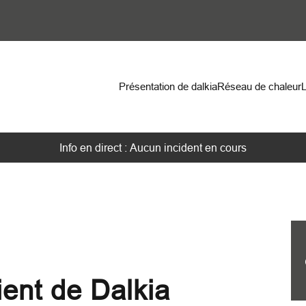
on
Présentation de dalkia
Réseau de chaleur
Info en direct : Aucun incident en cours
ient de Dalkia