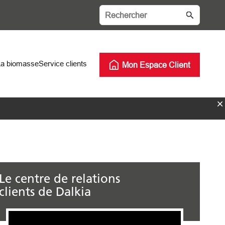
La biomasse
Service clients
Mon Espace Client
Le centre de relations
clients de Dalkia