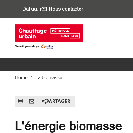
Aller au contenu principal
Dalkia.fr
Nous contacter
Main navigati
Fil d'Ariane
Home
La biomasse
PARTAGER
L'énergie biomasse