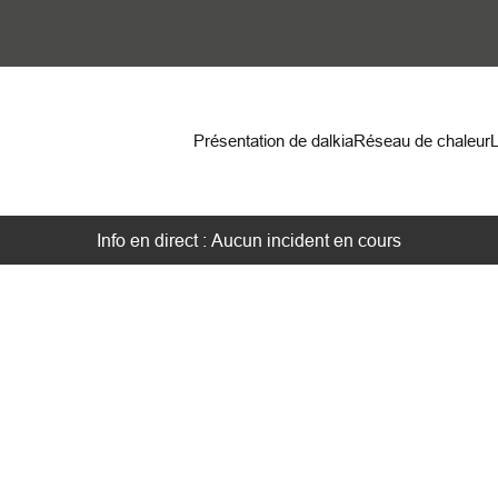
on
Présentation de dalkia
Réseau de chaleur
Info en direct : Aucun incident en cours