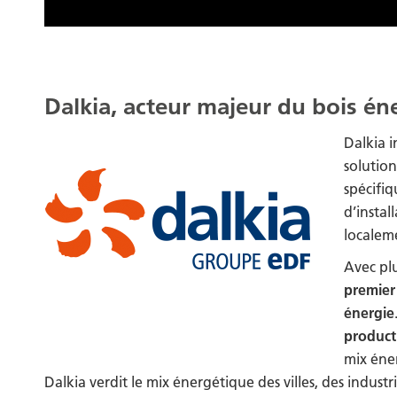
Dalkia, acteur majeur du bois én
Dalkia i
solutio
spécifiq
d’instal
localem
Avec plu
premier
énergie
product
mix éner
Dalkia verdit le mix énergétique des villes, des industr