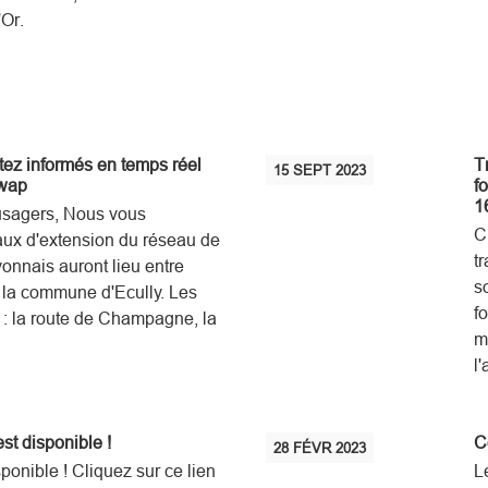
Or.
stez informés en temps réel
T
15
SEPT
2023
iwap
f
1
usagers, Nous vous
C
aux d'extension du réseau de
t
onnais auront lieu entre
s
ur la commune d'Ecully. Les
f
 : la route de Champagne, la
m
l
st disponible !
C
28
FÉVR
2023
sponible ! Cliquez sur ce lien
L