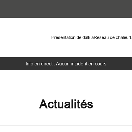
on
Présentation de dalkia
Réseau de chaleur
Info en direct : Aucun incident en cours
Actualités