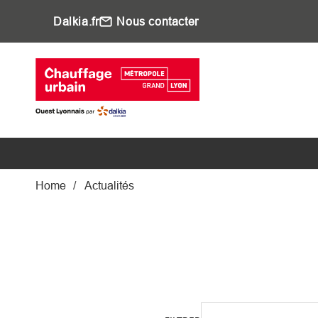
Aller au contenu principal
Dalkia.fr
Nous contacter
Main navigati
Fil d'Ariane
Home
Actualités