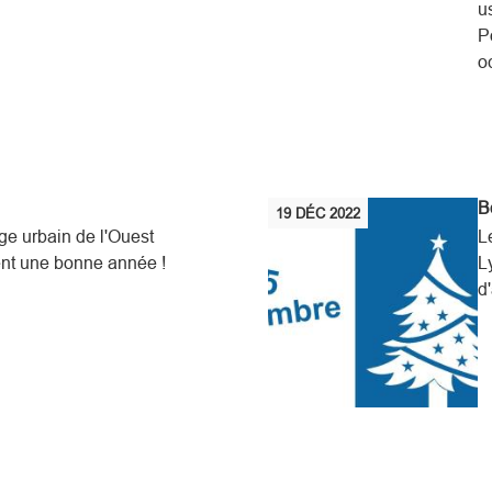
u
P
o
B
19
DÉC
2022
ge urbain de l'Ouest
L
nt une bonne année !
L
d