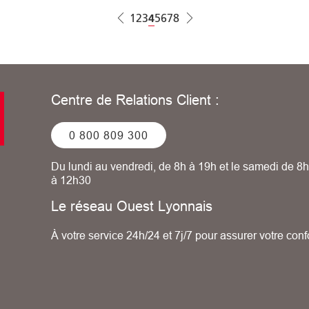
Page
1
Page
2
Page
3
Page courante
4
Page
5
Page
6
Page
7
Page
8
Centre de Relations Client :
0 800 809 300
Du lundi au vendredi, de 8h à 19h et le samedi de 8h
à 12h30
Le réseau Ouest Lyonnais
À votre service 24h/24 et 7j/7 pour assurer votre conf