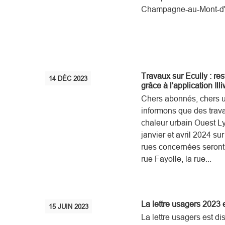
Champagne-au-Mont-d'
Travaux sur Ecully : re
14
DÉC
2023
grâce à l'application Ill
Chers abonnés, chers 
informons que des trav
chaleur urbain Ouest Ly
janvier et avril 2024 s
rues concernées seront
rue Fayolle, la rue...
La lettre usagers 2023 e
15
JUIN
2023
La lettre usagers est di