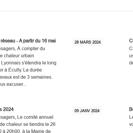
réseau - A partir du 16 mai
C
28
MARS
2024
usagers, À compter du
C
e chaleur urbain
u
t Lyonnais s'étendra le long
d
r à Écully. La durée
ravaux est de 3 semaines.
us excuser...
s 2024
B
09
JANV
2024
sagers, Le comité annuel
L
e chaleur se tiendra le 26
v
 à 20h00, à la Mairie de